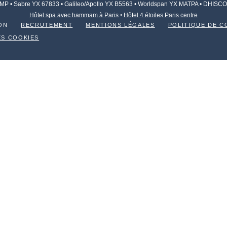
 • Sabre YX 67833 • Galileo/Apollo YX B5563 • Worldspan YX MATPA
• DHISCO
Hôtel spa avec hammam à Paris
•
Hôtel 4 étoiles Paris centre
ON
RECRUTEMENT
MENTIONS LÉGALES
POLITIQUE DE C
ES COOKIES