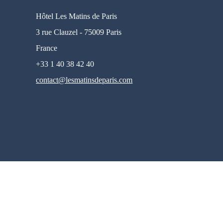
Engagements
Hôtel Les Matins de Paris
3 rue Clauzel - 75009 Paris
Quartier & Transports
France
+33 1 40 38 42 40
Contact
contact@lesmatinsdeparis.com
FAQ
Ma Réservation