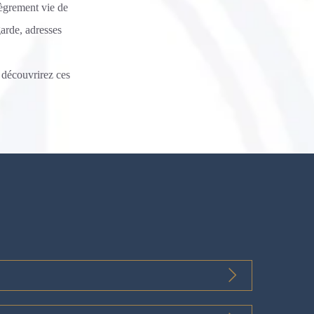
lègrement vie de
garde, adresses
s découvrirez ces