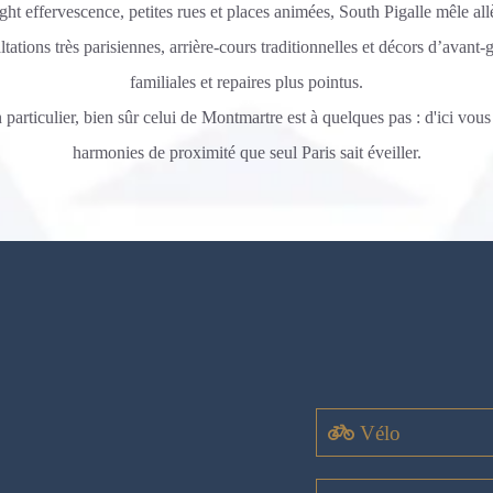
ight effervescence, petites rues et places animées, South Pigalle mêle al
altations très parisiennes, arrière-cours traditionnelles et décors d’avant-
familiales et repaires plus pointus.
 particulier, bien sûr celui de Montmartre est à quelques pas : d'ici vou
harmonies de proximité que seul Paris sait éveiller.
Vélo
Station Velib' n°9020