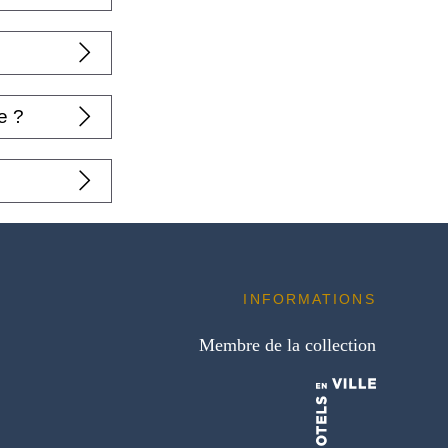
 situé à
2H00 à 23H30.
e ?
e check-in et
INFORMATIONS
Membre de la collection