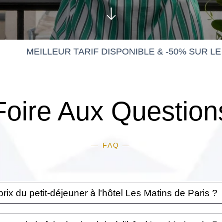
Foire Aux Question
— FAQ —
prix du petit-déjeuner à l'hôtel Les Matins de Paris ?
tins de Paris, le petit-déjeuner est servi au tarif de 21€, mais est propo