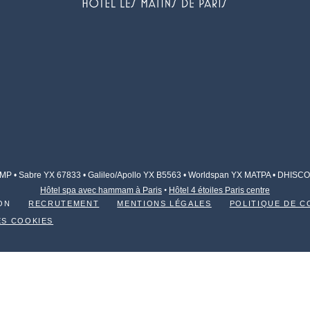
 • Sabre YX 67833 • Galileo/Apollo YX B5563 • Worldspan YX MATPA
• DHISCO
Hôtel spa avec hammam à Paris
•
Hôtel 4 étoiles Paris centre
ON
RECRUTEMENT
MENTIONS LÉGALES
POLITIQUE DE C
ES COOKIES