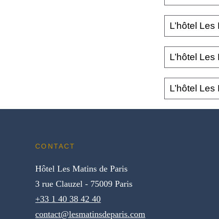
Non, l’hôtel Le
L’hôtel Les 
proximité.
Oui, l’hôtel Le
L’hôtel Les 
Oui, l’hôtel Le
L’hôtel Les 
de check-out, vo
Oui, l'hôtelLes
CONTACT
Hôtel Les Matins de Paris
3 rue Clauzel - 75009 Paris
+33 1 40 38 42 40
contact@lesmatinsdeparis.com