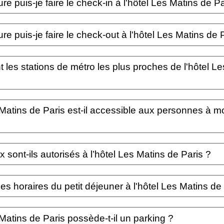
re puis-je faire le check-in à l'hôtel Les Matins de Pa
l.
ectuer votre enregistrement à l'hôtel Les Matins de Paris à l'heure que 
re puis-je faire le check-out à l'hôtel Les Matins de 
rantissons un accès à votre chambre à partir de 15H. Si vous souhaitez ar
acter par téléphone au 01 40 38 42 40 ou par mail à contact@lesmatin
atins de Paris, vous devez quitter votre chambre avant midi. Si vous sou
 disponibilité et en supplément).
t les stations de métro les plus proches de l'hôtel L
 vos pouvez demander à la réception pour un départ tardif (sous réserv
 en supplément.)
 métro les plus proches de l'hôtel Les Matins de Paris sont Saint-Georges
 Matins de Paris est-il accessible aux personnes à mo
) et Pigalle (lignes 2 et 12).
 Matins de Paris est accessible aux personnes à mobilité réduite.
sont-ils autorisés à l’hôtel Les Matins de Paris ?
 Matins de Paris est pet-friendly.
es horaires du petit déjeuner à l'hôtel Les Matins de
tins de Paris, le petit déjeuner est servi entre 7h et 11h.
 Matins de Paris possède-t-il un parking ?