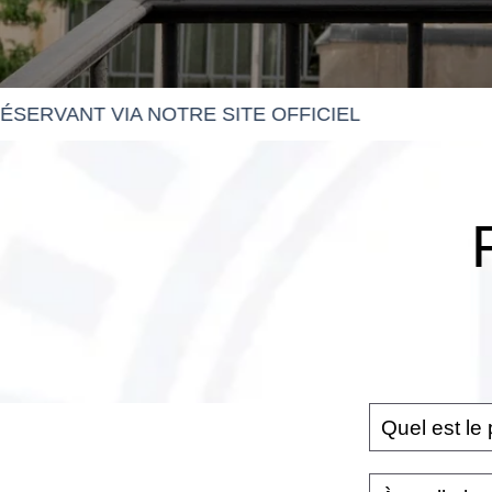
IA NOTRE SITE OFFICIEL
Les Matins de Paris
Chambres
Services
Bien-Être & Spa
Quel est le 
Offres Spéciales
À l'hôtel Les Ma