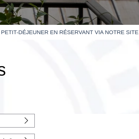
s
sé à -50% sur