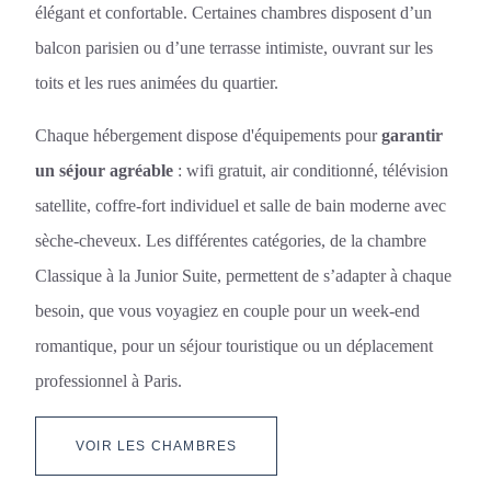
Les Matins de Paris
élégant et confortable. Certaines chambres disposent d’un
Chambres
balcon parisien ou d’une terrasse intimiste, ouvrant sur les
Services
toits et les rues animées du quartier.
Bien-Être & Spa
Chaque hébergement dispose d'équipements pour
garantir
Offres Spéciales
un séjour agréable
: wifi gratuit, air conditionné, télévision
Chambre en journée
satellite, coffre-fort individuel et salle de bain moderne avec
Galerie
sèche-cheveux. Les différentes catégories, de la chambre
Engagements
Classique à la Junior Suite, permettent de s’adapter à chaque
Quartier & Transports
besoin, que vous voyagiez en couple pour un week-end
Contact
romantique, pour un séjour touristique ou un déplacement
FAQ
professionnel à Paris.
Ma Réservation
VOIR LES CHAMBRES